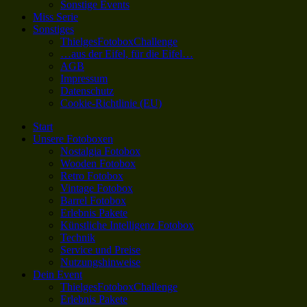
Sonstige Events
Miss Serie
Sonstiges
ThielgesFotoboxChallenge
…aus der Eifel, für die Eifel…
AGB
Impressum
Datenschutz
Cookie-Richtlinie (EU)
Start
Unsere Fotoboxen
Nostalgia Fotobox
Wooden Fotobox
Retro Fotobox
Vintage Fotobox
Barrel Fotobox
Erlebnis Pakete
Künstliche Intelligenz Fotobox
Technik
Service und Preise
Nutzungshinweise
Dein Event
ThielgesFotoboxChallenge
Erlebnis Pakete