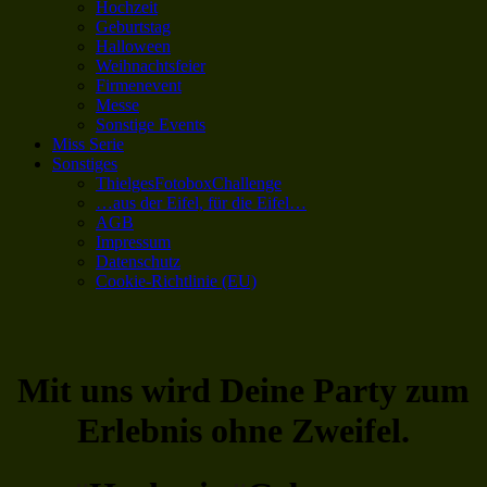
Hochzeit
Geburtstag
Halloween
Weihnachtsfeier
Firmenevent
Messe
Sonstige Events
Miss Serie
Sonstiges
ThielgesFotoboxChallenge
…aus der Eifel, für die Eifel…
AGB
Impressum
Datenschutz
Cookie-Richtlinie (EU)
Mit uns wird Deine Party zum
Erlebnis ohne Zweifel.