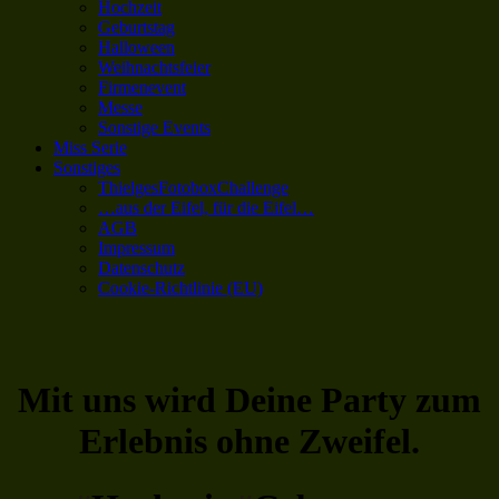
Hochzeit
Geburtstag
Halloween
Weihnachtsfeier
Firmenevent
Messe
Sonstige Events
Miss Serie
Sonstiges
ThielgesFotoboxChallenge
…aus der Eifel, für die Eifel…
AGB
Impressum
Datenschutz
Cookie-Richtlinie (EU)
Mit uns wird Deine Party zum
Erlebnis ohne Zweifel.