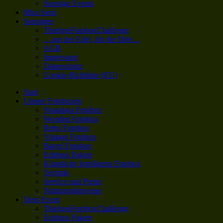
Sonstige Events
Miss Serie
Sonstiges
ThielgesFotoboxChallenge
…aus der Eifel, für die Eifel…
AGB
Impressum
Datenschutz
Cookie-Richtlinie (EU)
Start
Unsere Fotoboxen
Nostalgia Fotobox
Wooden Fotobox
Retro Fotobox
Vintage Fotobox
Barrel Fotobox
Erlebnis Pakete
Künstliche Intelligenz Fotobox
Technik
Service und Preise
Nutzungshinweise
Dein Event
ThielgesFotoboxChallenge
Erlebnis Pakete