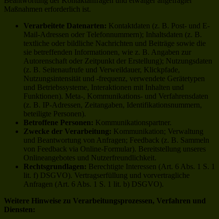
Beantwortung der Kontaktanfragen und etwaiger angefragter
Maßnahmen erforderlich ist.
Verarbeitete Datenarten:
Kontaktdaten (z. B. Post- und E-
Mail-Adressen oder Telefonnummern); Inhaltsdaten (z. B.
textliche oder bildliche Nachrichten und Beiträge sowie die
sie betreffenden Informationen, wie z. B. Angaben zur
Autorenschaft oder Zeitpunkt der Erstellung); Nutzungsdaten
(z. B. Seitenaufrufe und Verweildauer, Klickpfade,
Nutzungsintensität und -frequenz, verwendete Gerätetypen
und Betriebssysteme, Interaktionen mit Inhalten und
Funktionen). Meta-, Kommunikations- und Verfahrensdaten
(z. B. IP-Adressen, Zeitangaben, Identifikationsnummern,
beteiligte Personen).
Betroffene Personen:
Kommunikationspartner.
Zwecke der Verarbeitung:
Kommunikation; Verwaltung
und Beantwortung von Anfragen; Feedback (z. B. Sammeln
von Feedback via Online-Formular). Bereitstellung unseres
Onlineangebotes und Nutzerfreundlichkeit.
Rechtsgrundlagen:
Berechtigte Interessen (Art. 6 Abs. 1 S. 1
lit. f) DSGVO). Vertragserfüllung und vorvertragliche
Anfragen (Art. 6 Abs. 1 S. 1 lit. b) DSGVO).
Weitere Hinweise zu Verarbeitungsprozessen, Verfahren und
Diensten: