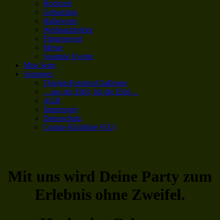
Hochzeit
Geburtstag
Halloween
Weihnachtsfeier
Firmenevent
Messe
Sonstige Events
Miss Serie
Sonstiges
ThielgesFotoboxChallenge
…aus der Eifel, für die Eifel…
AGB
Impressum
Datenschutz
Cookie-Richtlinie (EU)
Mit uns wird Deine Party zum
Erlebnis ohne Zweifel.