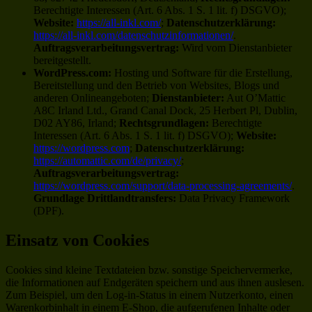
Berechtigte Interessen (Art. 6 Abs. 1 S. 1 lit. f) DSGVO);
Website:
https://all-inkl.com/
;
Datenschutzerklärung:
https://all-inkl.com/datenschutzinformationen/
.
Auftragsverarbeitungsvertrag:
Wird vom Dienstanbieter
bereitgestellt.
WordPress.com:
Hosting und Software für die Erstellung,
Bereitstellung und den Betrieb von Websites, Blogs und
anderen Onlineangeboten;
Dienstanbieter:
Aut O’Mattic
A8C Irland Ltd., Grand Canal Dock, 25 Herbert Pl, Dublin,
D02 AY86, Irland;
Rechtsgrundlagen:
Berechtigte
Interessen (Art. 6 Abs. 1 S. 1 lit. f) DSGVO);
Website:
https://wordpress.com
;
Datenschutzerklärung:
https://automattic.com/de/privacy/
;
Auftragsverarbeitungsvertrag:
https://wordpress.com/support/data-processing-agreements/
.
Grundlage Drittlandtransfers:
Data Privacy Framework
(DPF).
Einsatz von Cookies
Cookies sind kleine Textdateien bzw. sonstige Speichervermerke,
die Informationen auf Endgeräten speichern und aus ihnen auslesen.
Zum Beispiel, um den Log-in-Status in einem Nutzerkonto, einen
Warenkorbinhalt in einem E-Shop, die aufgerufenen Inhalte oder