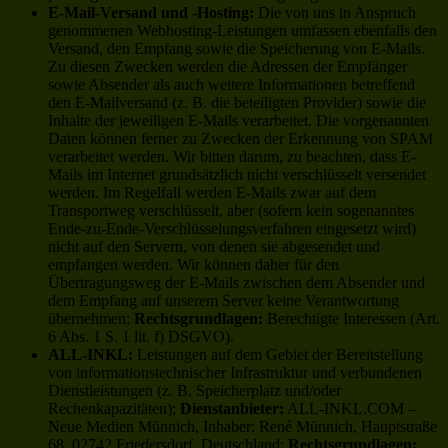
E-Mail-Versand und -Hosting:
Die von uns in Anspruch
genommenen Webhosting-Leistungen umfassen ebenfalls den
Versand, den Empfang sowie die Speicherung von E-Mails.
Zu diesen Zwecken werden die Adressen der Empfänger
sowie Absender als auch weitere Informationen betreffend
den E-Mailversand (z. B. die beteiligten Provider) sowie die
Inhalte der jeweiligen E-Mails verarbeitet. Die vorgenannten
Daten können ferner zu Zwecken der Erkennung von SPAM
verarbeitet werden. Wir bitten darum, zu beachten, dass E-
Mails im Internet grundsätzlich nicht verschlüsselt versendet
werden. Im Regelfall werden E-Mails zwar auf dem
Transportweg verschlüsselt, aber (sofern kein sogenanntes
Ende-zu-Ende-Verschlüsselungsverfahren eingesetzt wird)
nicht auf den Servern, von denen sie abgesendet und
empfangen werden. Wir können daher für den
Übertragungsweg der E-Mails zwischen dem Absender und
dem Empfang auf unserem Server keine Verantwortung
übernehmen;
Rechtsgrundlagen:
Berechtigte Interessen (Art.
6 Abs. 1 S. 1 lit. f) DSGVO).
ALL-INKL:
Leistungen auf dem Gebiet der Bereitstellung
von informationstechnischer Infrastruktur und verbundenen
Dienstleistungen (z. B. Speicherplatz und/oder
Rechenkapazitäten);
Dienstanbieter:
ALL-INKL.COM –
Neue Medien Münnich, Inhaber: René Münnich, Hauptstraße
68, 02742 Friedersdorf, Deutschland;
Rechtsgrundlagen: