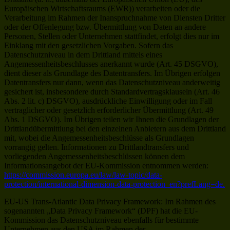
Europäischen Wirtschaftsraums (EWR)) verarbeiten oder die
Verarbeitung im Rahmen der Inanspruchnahme von Diensten Dritter
oder der Offenlegung bzw. Übermittlung von Daten an andere
Personen, Stellen oder Unternehmen stattfindet, erfolgt dies nur im
Einklang mit den gesetzlichen Vorgaben. Sofern das
Datenschutzniveau in dem Drittland mittels eines
Angemessenheitsbeschlusses anerkannt wurde (Art. 45 DSGVO),
dient dieser als Grundlage des Datentransfers. Im Übrigen erfolgen
Datentransfers nur dann, wenn das Datenschutzniveau anderweitig
gesichert ist, insbesondere durch Standardvertragsklauseln (Art. 46
Abs. 2 lit. c) DSGVO), ausdrückliche Einwilligung oder im Fall
vertraglicher oder gesetzlich erforderlicher Übermittlung (Art. 49
Abs. 1 DSGVO). Im Übrigen teilen wir Ihnen die Grundlagen der
Drittlandübermittlung bei den einzelnen Anbietern aus dem Drittland
mit, wobei die Angemessenheitsbeschlüsse als Grundlagen
vorrangig gelten. Informationen zu Drittlandtransfers und
vorliegenden Angemessenheitsbeschlüssen können dem
Informationsangebot der EU-Kommission entnommen werden:
https://commission.europa.eu/law/law-topic/data-
protection/international-dimension-data-protection_en?prefLang=de.
EU-US Trans-Atlantic Data Privacy Framework: Im Rahmen des
sogenannten „Data Privacy Framework“ (DPF) hat die EU-
Kommission das Datenschutzniveau ebenfalls für bestimmte
Unternehmen aus den USA im Rahmen der