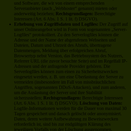
und Software, die wir von einem entsprechenden
Serveranbieter (auch „Webhoster“ genannt) mieten oder
anderweitig beziehen;
Rechtsgrundlagen:
Berechtigte
Interessen (Art. 6 Abs. 1 S. 1 lit. f) DSGVO).
Erhebung von Zugriffsdaten und Logfiles:
Der Zugriff auf
unser Onlineangebot wird in Form von sogenannten „Server-
Logfiles“ protokolliert. Zu den Serverlogfiles können die
Adresse und der Name der abgerufenen Webseiten und
Dateien, Datum und Uhrzeit des Abrufs, übertragene
Datenmengen, Meldung über erfolgreichen Abruf,
Browsertyp nebst Version, das Betriebssystem des Nutzers,
Referrer URL (die zuvor besuchte Seite) und im Regelfall IP-
Adressen und der anfragende Provider gehören. Die
Serverlogfiles können zum einen zu Sicherheitszwecken
eingesetzt werden, z. B. um eine Überlastung der Server zu
vermeiden (insbesondere im Fall von missbräuchlichen
Angriffen, sogenannten DDoS-Attacken), und zum anderen,
um die Auslastung der Server und ihre Stabilität
sicherzustellen;
Rechtsgrundlagen:
Berechtigte Interessen
(Art. 6 Abs. 1 S. 1 lit. f) DSGVO).
Löschung von Daten:
Logfile-Informationen werden für die Dauer von maximal 30
Tagen gespeichert und danach gelöscht oder anonymisiert.
Daten, deren weitere Aufbewahrung zu Beweiszwecken
erforderlich ist, sind bis zur endgültigen Klärung des
jeweiligen Vorfalls von der Löschung ausgenommen.