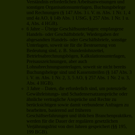
Verständnis erforderlichen Arbeitsanweisungen und
sonstigen Organisationsunterlagen, Buchungsbelege
und Rechnungen (§ 147 Abs. 3 i. V. m. Abs. 1 Nr. 1, 4
und 4a AO, § 14b Abs. 1 UStG, § 257 Abs. 1 Nr. 1 u.
4, Abs. 4 HGB).
6 Jahre – Übrige Geschäftsunterlagen: empfangene
Handels- oder Geschäftsbriefe, Wiedergaben der
abgesandten Handels- oder Geschäftsbriefe, sonstige
Unterlagen, soweit sie für die Besteuerung von
Bedeutung sind, z. B. Stundenlohnzettel,
Betriebsabrechnungsbögen, Kalkulationsunterlagen,
Preisauszeichnungen, aber auch
Lohnabrechnungsunterlagen, soweit sie nicht bereits
Buchungsbelege sind und Kassenstreifen (§ 147 Abs. 3
i. V. m. Abs. 1 Nr. 2, 3, 5 AO, § 257 Abs. 1 Nr. 2 u. 3,
Abs. 4 HGB).
3 Jahre – Daten, die erforderlich sind, um potenzielle
Gewährleistungs- und Schadensersatzansprüche oder
ähnliche vertragliche Ansprüche und Rechte zu
berücksichtigen sowie damit verbundene Anfragen zu
bearbeiten, basierend auf früheren
Geschäftserfahrungen und üblichen Branchenpraktiken,
werden für die Dauer der regulären gesetzlichen
Verjährungsfrist von drei Jahren gespeichert (§§ 195,
199 BGB).