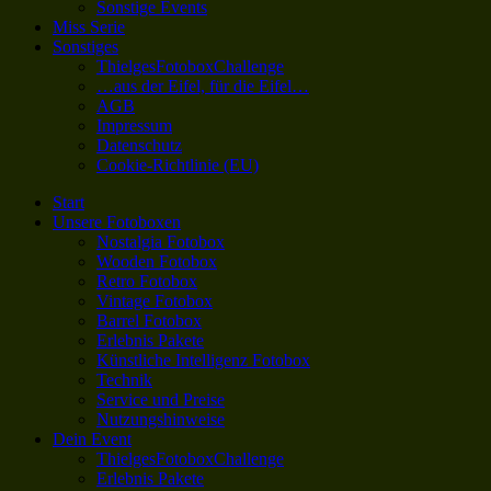
Sonstige Events
Miss Serie
Sonstiges
ThielgesFotoboxChallenge
…aus der Eifel, für die Eifel…
AGB
Impressum
Datenschutz
Cookie-Richtlinie (EU)
Start
Unsere Fotoboxen
Nostalgia Fotobox
Wooden Fotobox
Retro Fotobox
Vintage Fotobox
Barrel Fotobox
Erlebnis Pakete
Künstliche Intelligenz Fotobox
Technik
Service und Preise
Nutzungshinweise
Dein Event
ThielgesFotoboxChallenge
Erlebnis Pakete